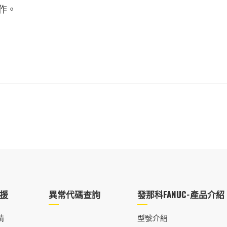
作。
援
異常代碼查詢
發那科FANUC-產品介紹
請
型號介紹