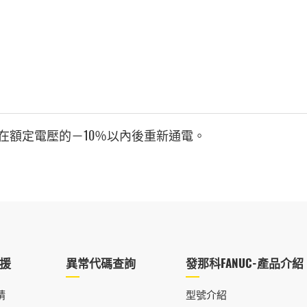
在額定電壓的－10％以內後重新通電。
援
異常代碼查詢
發那科FANUC-產品介紹
請
型號介紹