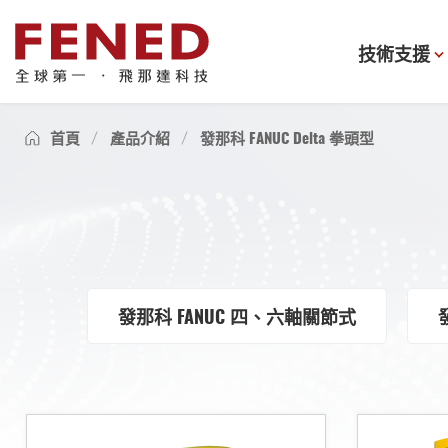
技術支援
首頁
產品介紹
發那科 FANUC Delta 拳頭型
發那科 FANUC 四、六軸關節式